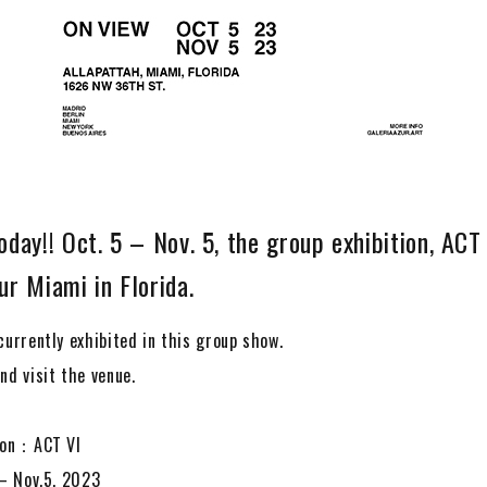
oday!! Oct. 5 – Nov. 5, the group exhibition, ACT
ur Miami in Florida.
urrently exhibited in this group show.
nd visit the venue.
tion：ACT VI
 – Nov.5, 2023