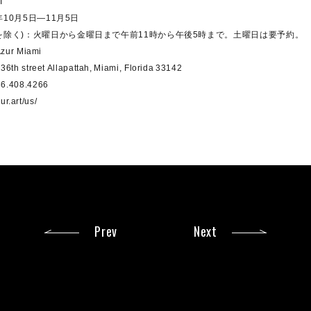
I
年10月5日―11月5日
を除く)：火曜日から金曜日まで午前11時から午後5時まで。土曜日は要予約。
zur Miami
h street Allapattah, Miami, Florida 33142
.408.4266
ur.art/us/
Prev
Next