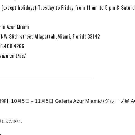
 (except holidays): Tuesday to Friday from 11 am to 5 pm & Saturd
eria Azur Miami
 NW 36th street Allapattah, Miami, Florida 33142
86.408.4266
aazur.art/us/
10月5日－11月5日 Galeria Azur Miamiのグループ展 A
。
越しください。