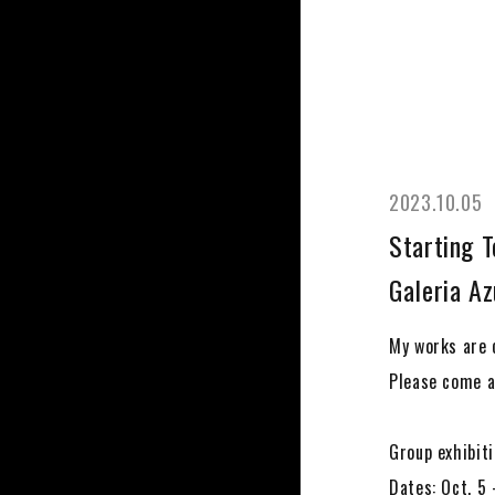
2023.10.05
Starting T
Galeria Az
My works are c
Please come a
Group exhibi
Dates: Oct. 5