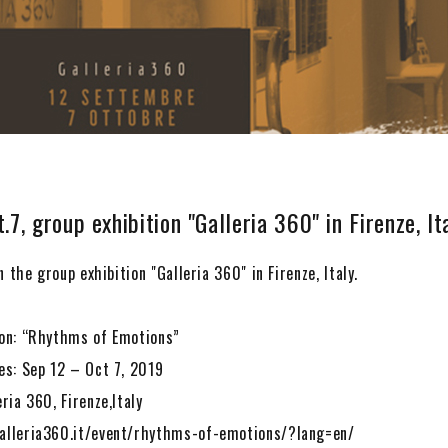
.7, group exhibition "Galleria 360" in Firenze, Ita
in the group exhibition "Galleria 360" in Firenze, Italy.
ion: “Rhythms of Emotions”
es: Sep 12 – Oct 7, 2019
eria 360, Firenze,Italy
alleria360.it/event/rhythms-of-emotions/?lang=en/