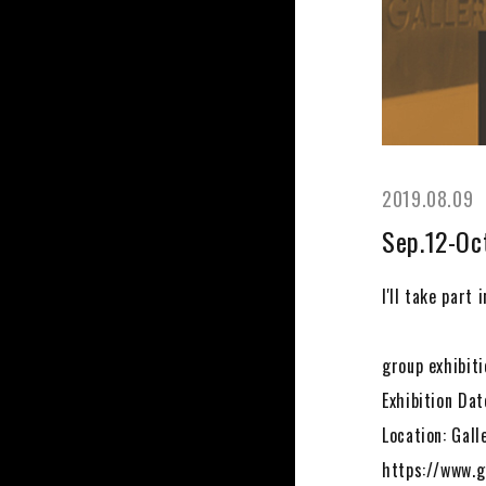
2019.08.09
Sep.12-Oct
I'll take part 
group exhibit
Exhibition Dat
Location: Gall
https://www.g