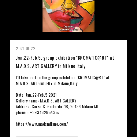
2021.01.22
Jan.22-Feb.5, group exhibition "KROMATIC@RT" at
M.A.D.S. ART GALLERY in Milano,Italy
I'll take part in the group exhibition "KROMATIC@RT" at
M.A.D.S. ART GALLERY in Milano,Italy.
Date: Jan.22-Feb.5 2021
Gallery name: M.A.D.S. ART GALLERY
Address: Corso S. Gottardo, 18, 20136 Milano MI
phone：+393482854357
https://www.madsmilano.com/