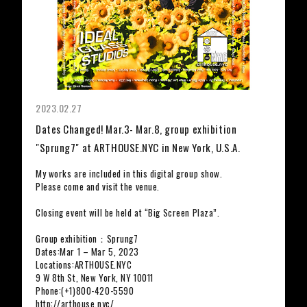
2023.02.27
Dates Changed! Mar.3- Mar.8, group exhibition
"Sprung7" at ARTHOUSE.NYC in New York, U.S.A.
My works are included in this digital group show.
Please come and visit the venue.
Closing event will be held at “Big Screen Plaza”.
Group exhibition：Sprung7
Dates:Mar 1 – Mar 5, 2023
Locations:ARTHOUSE.NYC
9 W 8th St, New York, NY 10011
Phone:(+1)800-420-5590
http://arthouse.nyc/