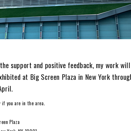
the support and positive feedback, my work will
exhibited at Big Screen Plaza in New York throug
pril.
 if you are in the area.
Screen Plaza