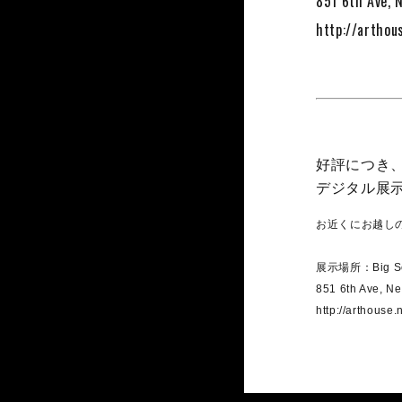
851 6th Ave, 
http://arthou
好評につき、私
デジタル展
お近くにお越し
展示場所：Big Sc
851 6th Ave, N
http://arthouse.