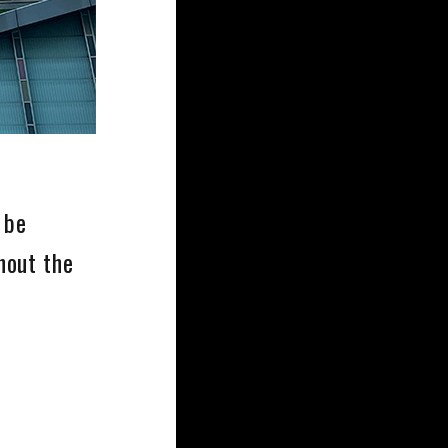
 be
hout the