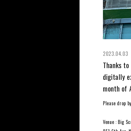
2023.04.03
Thanks to 
digitally 
month of A
Please drop by
Venue : Big 